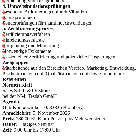
Vermeidung von Designfehlern
4. Umweltsimulationsprüfungen
Besondere Anforderungen durch Vibration
Klimaprüfungen
Sonderprüfungen für maritime Anwendungen
5. Zertifizierungsprozess
Zertifizierungsverfahren
Einreichungsstrategie
Prüfplanung und Monitoring
Notwendige Dokumente
Kosten einer Zertifizierung und potenzielle Einsparungen
Zielgruppen
Mitarbeitende aus den Bereichen Vertrieb, Marketing, Entwicklung,
Produktmanagement, Qualitätsmanagement sowie Importeure
Referenten
Normen Klatt
Sales Schiff & Offshore
bei der NMi Testlab GmbH
Agenda
Ort:
Königswinkel 10, 32825 Blomberg
Anmeldefrist:
5. November 2026
Preis:
780,00 EUR pro Person plus Mehrwertsteuer
Dauer:
1-tägiges Seminar
Zeit:
9:00 Uhr bis 17:00 Uhr